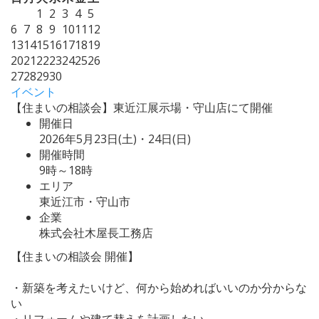
1
2
3
4
5
6
7
8
9
10
11
12
13
14
15
16
17
18
19
20
21
22
23
24
25
26
27
28
29
30
イベント
【住まいの相談会】東近江展示場・守山店にて開催
開催日
2026年5月23日(土)・24日(日)
開催時間
9時～18時
エリア
東近江市・守山市
企業
株式会社木屋長工務店
【住まいの相談会 開催】
・新築を考えたいけど、何から始めればいいのか分からな
い
・リフォームや建て替えを計画したい