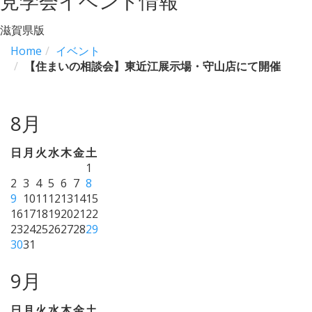
見学会イベント情報
滋賀県版
Home
イベント
【住まいの相談会】東近江展示場・守山店にて開催
8月
日
月
火
水
木
金
土
1
2
3
4
5
6
7
8
9
10
11
12
13
14
15
16
17
18
19
20
21
22
23
24
25
26
27
28
29
30
31
9月
日
月
火
水
木
金
土