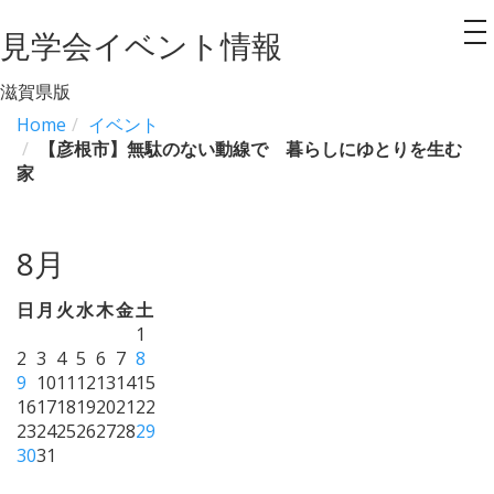
見学会イベント情報
to
na
滋賀県版
Home
イベント
【彦根市】無駄のない動線で 暮らしにゆとりを生む
家
8月
日
月
火
水
木
金
土
1
2
3
4
5
6
7
8
9
10
11
12
13
14
15
16
17
18
19
20
21
22
23
24
25
26
27
28
29
30
31