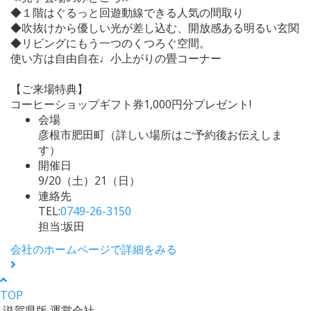
◆１階はぐるっと回遊動線できる人気の間取り
◆吹抜けから優しい光が差し込む、開放感ある明るい玄関
◆リビングにもう一つのくつろぐ空間。
使い方は自由自在♩小上がりの畳コーナー
【ご来場特典】
コーヒーショップギフト券1,000円分プレゼント!
会場
彦根市肥田町（詳しい場所はご予約後お伝えしま
す）
開催日
9/20（土）21（日）
連絡先
TEL:
0749-26-3150
担当:坂田
会社のホームページで詳細をみる
TOP
滋賀県版 運営会社