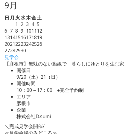
9月
日
月
火
水
木
金
土
1
2
3
4
5
6
7
8
9
10
11
12
13
14
15
16
17
18
19
20
21
22
23
24
25
26
27
28
29
30
見学会
【彦根市】無駄のない動線で 暮らしにゆとりを生む家
開催日
9/20（土）21（日）
開催時間
10：00～17：00 ※完全予約制
エリア
彦根市
企業
株式会社D.sumi
＼完成見学会開催/
≪見学会場のみどころ≫