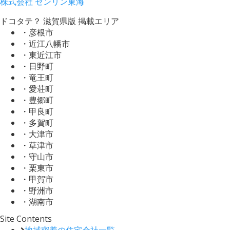
株式会社 ゼンリン東海
ドコタテ？ 滋賀県版 掲載エリア
・彦根市
・近江八幡市
・東近江市
・日野町
・竜王町
・愛荘町
・豊郷町
・甲良町
・多賀町
・大津市
・草津市
・守山市
・栗東市
・甲賀市
・野洲市
・湖南市
Site Contents
地域密着の住宅会社一覧