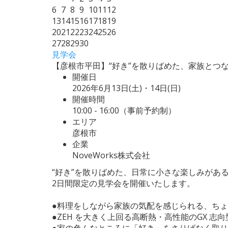
6
7
8
9
10
11
12
13
14
15
16
17
18
19
20
21
22
23
24
25
26
27
28
29
30
見学会
【彦根市平田】“好き”を散りばめた、家族とつ
開催日
2026年6月13日(土)・14日(日)
開催時間
10:00 - 16:00（事前予約制）
エリア
彦根市
企業
NoveWorks株式会社
“好き”を散りばめた、日常に小さな楽しみがあ
2日間限定の見学会を開催いたします。
●料理をしながら家族の気配を感じられる、ちょ
●ZEH を大きく上回る高断熱・高性能のGX 志
●家の色んなところに「好き」をさりげなく取