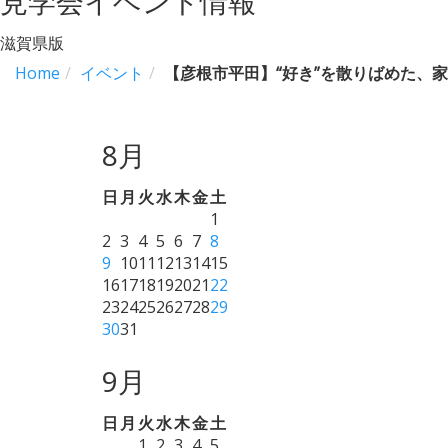
見学会イベント情報
滋賀県版
Home
イベント
【彦根市平田】“好き”を散りばめた、
8月
日
月
火
水
木
金
土
1
2
3
4
5
6
7
8
9
10
11
12
13
14
15
16
17
18
19
20
21
22
23
24
25
26
27
28
29
30
31
9月
日
月
火
水
木
金
土
1
2
3
4
5