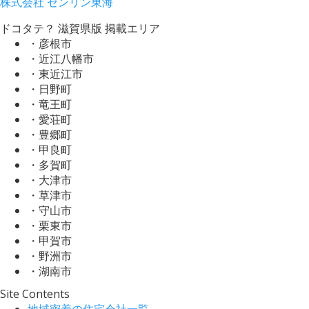
株式会社 ゼンリン東海
ドコタテ？ 滋賀県版 掲載エリア
・彦根市
・近江八幡市
・東近江市
・日野町
・竜王町
・愛荘町
・豊郷町
・甲良町
・多賀町
・大津市
・草津市
・守山市
・栗東市
・甲賀市
・野洲市
・湖南市
Site Contents
地域密着の住宅会社一覧