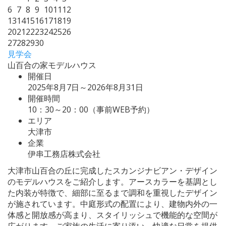
6
7
8
9
10
11
12
13
14
15
16
17
18
19
20
21
22
23
24
25
26
27
28
29
30
見学会
山百合の家モデルハウス
開催日
2025年8月7日～2026年8月31日
開催時間
10：30～20：00（事前WEB予約）
エリア
大津市
企業
伊串工務店株式会社
大津市山百合の丘に完成したスカンジナビアン・デザイン
のモデルハウスをご紹介します。アースカラーを基調とし
た内装が特徴で、細部に至るまで調和を重視したデザイン
が施されています。中庭形式の配置により、建物内外の一
体感と開放感が高まり、スタイリッシュで機能的な空間が
広がります。ご家族の生活に寄り添い、快適な日常を提供