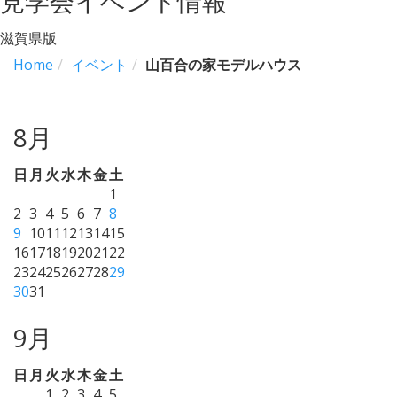
見学会イベント情報
滋賀県版
Home
イベント
山百合の家モデルハウス
8月
日
月
火
水
木
金
土
1
2
3
4
5
6
7
8
9
10
11
12
13
14
15
16
17
18
19
20
21
22
23
24
25
26
27
28
29
30
31
9月
日
月
火
水
木
金
土
1
2
3
4
5