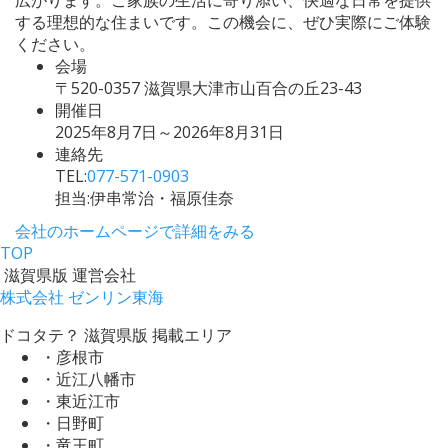
する理想的な住まいです。この機会に、ぜひ実際にご体験
ください。
会場
〒520-0357 滋賀県大津市山百合の丘23-43
開催日
2025年8月7日～2026年8月31日
連絡先
TEL:
077-571-0903
担当:伊串常治・福原佳奈
会社のホームページで詳細をみる
TOP
滋賀県版 運営会社
株式会社 ゼンリン東海
ドコタテ？ 滋賀県版 掲載エリア
・彦根市
・近江八幡市
・東近江市
・日野町
・竜王町