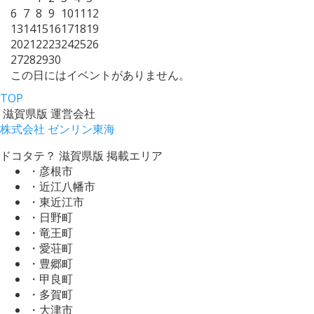
6
7
8
9
10
11
12
13
14
15
16
17
18
19
20
21
22
23
24
25
26
27
28
29
30
この日にはイベントがありません。
TOP
滋賀県版 運営会社
株式会社 ゼンリン東海
ドコタテ？ 滋賀県版 掲載エリア
・彦根市
・近江八幡市
・東近江市
・日野町
・竜王町
・愛荘町
・豊郷町
・甲良町
・多賀町
・大津市