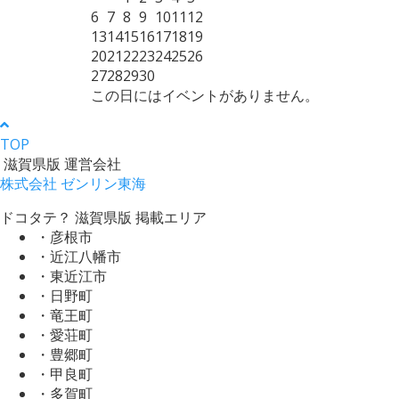
6
7
8
9
10
11
12
13
14
15
16
17
18
19
20
21
22
23
24
25
26
27
28
29
30
この日にはイベントがありません。
TOP
滋賀県版 運営会社
株式会社 ゼンリン東海
ドコタテ？ 滋賀県版 掲載エリア
・彦根市
・近江八幡市
・東近江市
・日野町
・竜王町
・愛荘町
・豊郷町
・甲良町
・多賀町