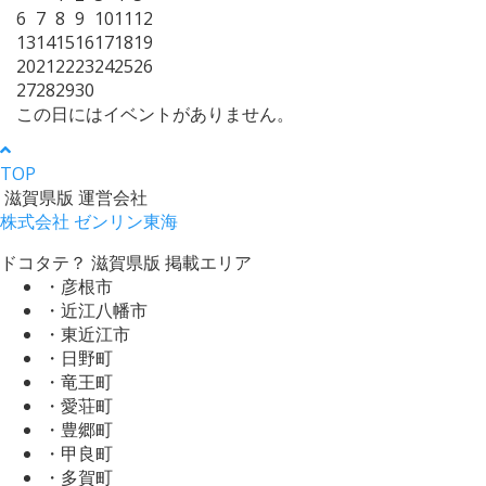
6
7
8
9
10
11
12
13
14
15
16
17
18
19
20
21
22
23
24
25
26
27
28
29
30
この日にはイベントがありません。
TOP
滋賀県版 運営会社
株式会社 ゼンリン東海
ドコタテ？ 滋賀県版 掲載エリア
・彦根市
・近江八幡市
・東近江市
・日野町
・竜王町
・愛荘町
・豊郷町
・甲良町
・多賀町