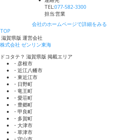
TEL:
077-582-3300
担当:営業
会社のホームページで詳細をみる
TOP
滋賀県版 運営会社
株式会社 ゼンリン東海
ドコタテ？ 滋賀県版 掲載エリア
・彦根市
・近江八幡市
・東近江市
・日野町
・竜王町
・愛荘町
・豊郷町
・甲良町
・多賀町
・大津市
・草津市
・守山市