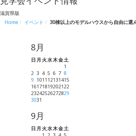
見学会イベント情報
滋賀県版
Home
イベント
30棟以上のモデルハウスから自由に選
8月
日
月
火
水
木
金
土
1
2
3
4
5
6
7
8
9
10
11
12
13
14
15
16
17
18
19
20
21
22
23
24
25
26
27
28
29
30
31
9月
日
月
火
水
木
金
土
1
2
3
4
5