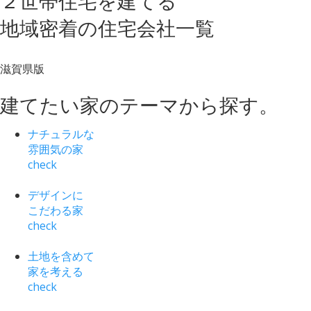
２世帯住宅を建てる
地域密着
の
住宅会社一覧
滋賀県版
建てたい家
の
テーマ
から
探す
。
ナチュラルな
雰囲気の家
check
デザインに
こだわる家
check
土地を含めて
家を考える
check